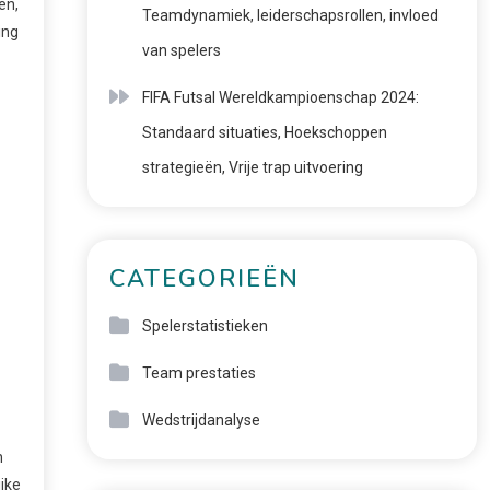
en,
Teamdynamiek, leiderschapsrollen, invloed
ing
van spelers
FIFA Futsal Wereldkampioenschap 2024:
Standaard situaties, Hoekschoppen
strategieën, Vrije trap uitvoering
CATEGORIEËN
Spelerstatistieken
Team prestaties
Wedstrijdanalyse
n
jke