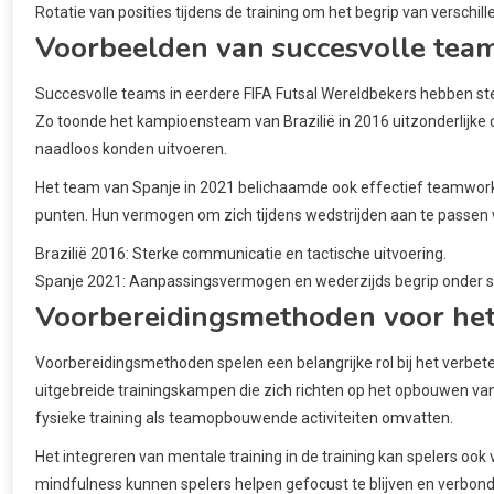
Rotatie van posities tijdens de training om het begrip van verschill
Voorbeelden van succesvolle tea
Succesvolle teams in eerdere FIFA Futsal Wereldbekers hebben 
Zo toonde het kampioensteam van Brazilië in 2016 uitzonderlijk
naadloos konden uitvoeren.
Het team van Spanje in 2021 belichaamde ook effectief teamwork,
punten. Hun vermogen om zich tijdens wedstrijden aan te pass
Brazilië 2016: Sterke communicatie en tactische uitvoering.
Spanje 2021: Aanpassingsvermogen en wederzijds begrip onder s
Voorbereidingsmethoden voor het
Voorbereidingsmethoden spelen een belangrijke rol bij het verb
uitgebreide trainingskampen die zich richten op het opbouwen va
fysieke training als teamopbouwende activiteiten omvatten.
Het integreren van mentale training in de training kan spelers ook
mindfulness kunnen spelers helpen gefocust te blijven en verbonde