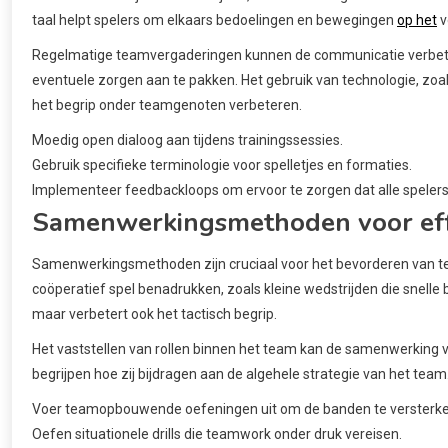
taal helpt spelers om elkaars bedoelingen en bewegingen
op het
v
Regelmatige teamvergaderingen kunnen de communicatie verbetere
eventuele zorgen aan te pakken. Het gebruik van technologie, zoal
het begrip onder teamgenoten verbeteren.
Moedig open dialoog aan tijdens trainingssessies.
Gebruik specifieke terminologie voor spelletjes en formaties.
Implementeer feedbackloops om ervoor te zorgen dat alle spelers
Samenwerkingsmethoden voor eff
Samenwerkingsmethoden zijn cruciaal voor het bevorderen van t
coöperatief spel benadrukken, zoals kleine wedstrijden die snelle
maar verbetert ook het tactisch begrip.
Het vaststellen van rollen binnen het team kan de samenwerking v
begrijpen hoe zij bijdragen aan de algehele strategie van het team.
Voer teamopbouwende oefeningen uit om de banden te versterke
Oefen situationele drills die teamwork onder druk vereisen.