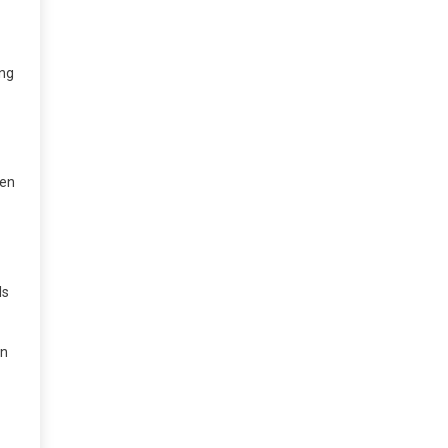
ing
len
ls
en