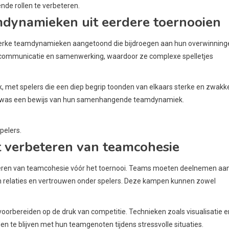
ende rollen te verbeteren.
mdynamieken uit eerdere toernooien
sterke teamdynamieken aangetoond die bijdroegen aan hun overwinning
e communicatie en samenwerking, waardoor ze complexe spelletjes
 met spelers die een diep begrip toonden van elkaars sterke en zwakk
en was een bewijs van hun samenhangende teamdynamiek.
pelers.
 verbeteren van teamcohesie
eteren van teamcohesie vóór het toernooi. Teams moeten deelnemen aa
n relaties en vertrouwen onder spelers. Deze kampen kunnen zowel
 voorbereiden op de druk van competitie. Technieken zoals visualisatie e
n te blijven met hun teamgenoten tijdens stressvolle situaties.