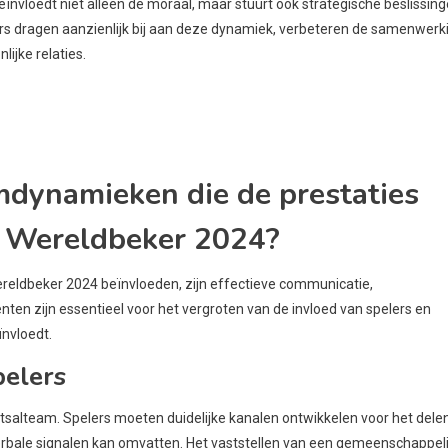
beïnvloedt niet alleen de moraal, maar stuurt ook strategische beslissing
ers dragen aanzienlijk bij aan deze dynamiek, verbeteren de samenwerk
ijke relaties.
amdynamieken die de prestaties
l Wereldbeker 2024?
eldbeker 2024 beïnvloeden, zijn effectieve communicatie,
n zijn essentieel voor het vergroten van de invloed van spelers en
ïnvloedt.
pelers
utsalteam. Spelers moeten duidelijke kanalen ontwikkelen voor het dele
verbale signalen kan omvatten. Het vaststellen van een gemeenschappeli