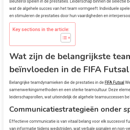
sleutelrol spelen in de prestaties. Leiderschap binnen de selectie 
wat de algehele succes van het team vormgeeft. Individuele spel
en stimuleren de prestaties door hun vaardigheden en interpersoonl
Key sections in the article:
Wat zijn de belangrijkste te
beïnvloeden in de FIFA Futsa
Belangrijke teamdynamieken die de prestaties in de
FIFA Futsal
Wer
samenwerkingsmethoden en een sterke teamcultuur. Deze elemente
leiderschapsrollen, wat uiteindelijk de algehele teamsuccessen be
Communicatiestrategieën onder s
Effectieve communicatie is van vitaal belang voor elk succesvol f
van informatie tijdens wedstrijden, wat verbale signalen en non-