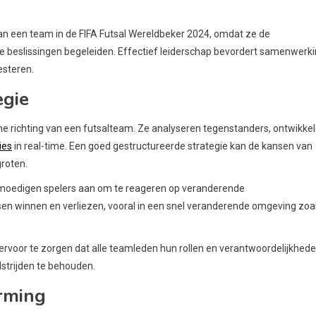
van een team in de FIFA Futsal Wereldbeker 2024, omdat ze de
beslissingen begeleiden. Effectief leiderschap bevordert samenwerk
esteren.
egie
he richting van een futsalteam. Ze analyseren tegenstanders, ontwikke
ies
in real-time. Een goed gestructureerde strategie kan de kansen van
groten.
moedigen spelers aan om te reageren op veranderende
ssen winnen en verliezen, vooral in een snel veranderende omgeving zoa
rvoor te zorgen dat alle teamleden hun rollen en verantwoordelijkhed
dstrijden te behouden.
orming