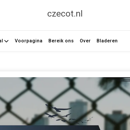
czecot.nl
al
Voorpagina
Bereik ons
Over
Bladeren