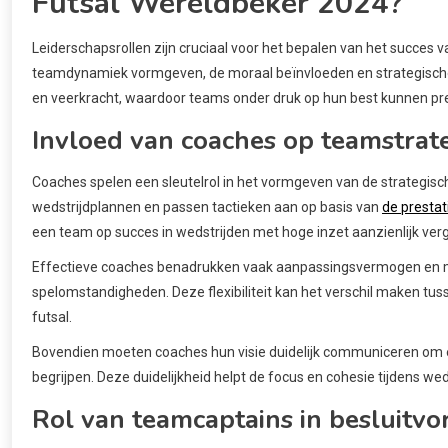
Futsal Wereldbeker 2024?
Leiderschapsrollen zijn cruciaal voor het bepalen van het succes 
teamdynamiek vormgeven, de moraal beïnvloeden en strategische 
en veerkracht, waardoor teams onder druk op hun best kunnen pr
Invloed van coaches op teamstrat
Coaches spelen een sleutelrol in het vormgeven van de strategisc
wedstrijdplannen en passen tactieken aan op basis van
de prestat
een team op succes in wedstrijden met hoge inzet aanzienlijk ver
Effectieve coaches benadrukken vaak aanpassingsvermogen en 
spelomstandigheden. Deze flexibiliteit kan het verschil maken tu
futsal.
Bovendien moeten coaches hun visie duidelijk communiceren om e
begrijpen. Deze duidelijkheid helpt de focus en cohesie tijdens we
Rol van teamcaptains in besluitv