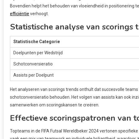
Bovendien helpt het behouden van vloeiendheid in positionering t
efficiëntie
verhoogt.
Statistische analyse van scorings 
Statistische Categorie
Doelpunten per Wedstrijd
Schotconversieratio
Assists per Doelpunt
Het analyseren van scorings trends onthult dat succesvolle teams 
schotconversieratio behouden. Het volgen van assists kan ook in
samenwerken om scoringskansen te creëren.
Effectieve scoringspatronen van 
Topteams in de FIFA Futsal Wereldbeker 2024 vertonen specifieke
vaak een mix van teamwork en individuele briljantheid, waardoor 