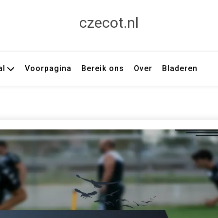
czecot.nl
al
Voorpagina
Bereik ons
Over
Bladeren