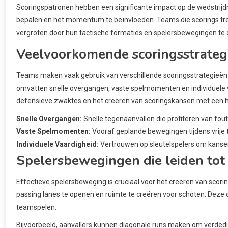
Scoringspatronen hebben een significante impact op de wedstrijdr
bepalen en het momentum te beïnvloeden. Teams die scorings tre
vergroten door hun tactische formaties en spelersbewegingen te 
Veelvoorkomende scoringsstrateg
Teams maken vaak gebruik van verschillende scoringsstrategieën
omvatten snelle overgangen, vaste spelmomenten en individuele v
defensieve zwaktes en het creëren van scoringskansen met een 
Snelle Overgangen:
Snelle tegenaanvallen die profiteren van fou
Vaste Spelmomenten:
Vooraf geplande bewegingen tijdens vrije 
Individuele Vaardigheid:
Vertrouwen op sleutelspelers om kansen 
Spelersbewegingen die leiden tot
Effectieve spelersbeweging is cruciaal voor het creëren van scor
passing lanes te openen en ruimte te creëren voor schoten. Dez
teamspelen.
Bijvoorbeeld, aanvallers kunnen diagonale runs maken om verded