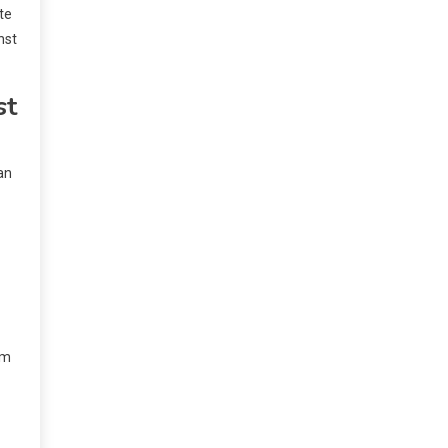
te
nst
st
an
om