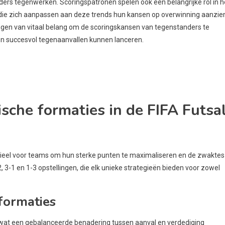
ders tegenwerken. Scoringspatronen spelen ook een belangrijke rol in h
 zich aanpassen aan deze trends hun kansen op overwinning aanzienl
ingen van vitaal belang om de scoringskansen van tegenstanders te
n succesvol tegenaanvallen kunnen lanceren.
ische formaties in de FIFA Futsa
tieel voor teams om hun sterke punten te maximaliseren en de zwaktes
, 3-1 en 1-3 opstellingen, die elk unieke strategieën bieden voor zowel
 formaties
, wat een gebalanceerde benadering tussen aanval en verdediging