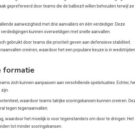
aak geprefereerd door teams die de balbezit willen behouden terwijl ze
allende aanwezigheid met drie aanvallers en één verdediger. Deze
en verdedigingen kunnen overweldigen met snelle aanvallen.
ch gebruikt door teams die prioriteit geven aan defensieve stabiliteit.
naanvallen creëren, waardoor het een populaire keuze is in wedstrijde
 formatie
r teams zich kunnen aanpassen aan verschillende spelsituaties. Echter, he
zijn.
 potentieel, waardoor teams talrijke scoringskansen kunnen creëren. De
ral tegen tegenaanvallen.
g, waardoor het moeilijk is voor tegenstanders om door te dringen. Het
leiden tot minder scoringskansen.