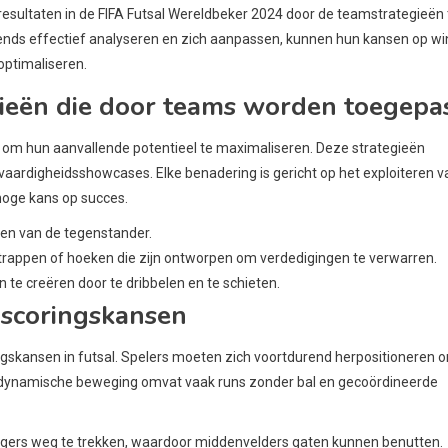
esultaten in de FIFA Futsal Wereldbeker 2024 door de teamstrategieën 
nds effectief analyseren en zich aanpassen, kunnen hun kansen op wi
optimaliseren.
ieën die door teams worden toegepa
 om hun aanvallende potentieel te maximaliseren. Deze strategieën
aardigheidsshowcases. Elke benadering is gericht op het exploiteren v
hoge kans op succes.
ten van de tegenstander.
trappen of hoeken die zijn ontworpen om verdedigingen te verwarren.
te creëren door te dribbelen en te schieten.
 scoringskansen
ingskansen in futsal. Spelers moeten zich voortdurend herpositioneren 
e dynamische beweging omvat vaak runs zonder bal en gecoördineerde
igers weg te trekken, waardoor middenvelders gaten kunnen benutten.