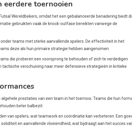
in eerdere toernooien
re Futsal Wereldbekers, omdat het een gebalanceerde benadering biedt d
formatie gebruikten vaak de knock-outfase bereikten vanwege de
 onder teams met sterke aanvallende spelers. De effectiviteit in het
 teams deze als hun primaire strategie hebben aangenomen.
teams die proberen een voorsprong te behouden of zich te verdedigen
 tactische verschuiving naar meer defensieve strategieën in kritieke
formances
algehele prestaties van een team in het toernooi. Teams die hun form
ehouden beter balbezit.
den van spelers, wat teamwork en coördinatie kan verbeteren. Een goe
oliditeit en aanvallende vloeiendheid, wat bijdraagt aan het succes va